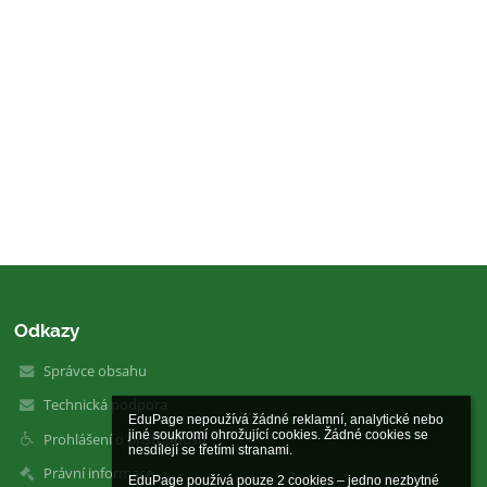
Odkazy
Správce obsahu
Technická podpora
EduPage nepoužívá žádné reklamní, analytické nebo 
jiné soukromí ohrožující cookies. Žádné cookies se 
Prohlášení o přístupnosti
nesdílejí se třetími stranami.

Právní informace
EduPage používá pouze 2 cookies – jedno nezbytné 